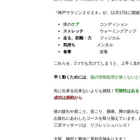
『神戸マラソン２０２４』が、11月17日に開
体の
ケア
コンディション 
ストレッチ
ウォーミングアップ ク
走る、距離・力
フィジカル 疲
気持ち
メンタル どう思いなが
食事
栄養 筋肉の
これらを、1つでも欠けてしまうと、上手く
早く動くためには
、
脳の情報処理が速くないと
先に出来る出来ないよりも挑戦！
可能性はある
成功は挑戦から
体の疲れや肩こり、首こり、腰痛、脚の疲れな
お疲れにあわしたコースを取り揃えています。
三宮マッサージは リフレッシュハンズ！
大阪、梅田と難波に系列店舗あります！